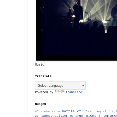
Music!
Translate
Powered by
Translate
nuages
battle of
#5
c'est inqualifiab
anniversaire
construction
élément
enfanc
échange
27