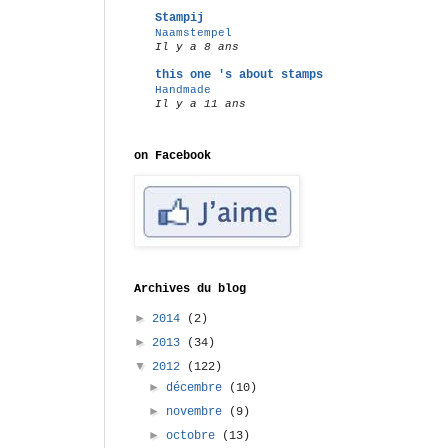
Stampij
Naamstempel
Il y a 8 ans
this one 's about stamps
Handmade
Il y a 11 ans
on Facebook
Archives du blog
►
2014
(2)
►
2013
(34)
▼
2012
(122)
►
décembre
(10)
►
novembre
(9)
►
octobre
(13)