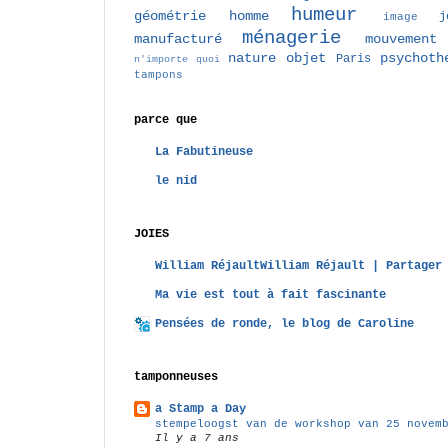
humeur
géométrie
homme
j
image
ménagerie
manufacturé
mouvement
nature
objet
psychoth
Paris
n'importe quoi
tampons
parce que
La Fabutineuse
le nid
JOIES
William RéjaultWilliam Réjault | Partager
Ma vie est tout à fait fascinante
Pensées de ronde, le blog de Caroline
tamponneuses
a Stamp a Day
stempeloogst van de workshop van 25 novem
Il y a 7 ans