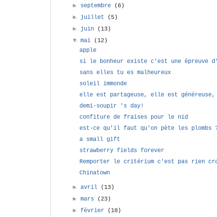
►
septembre
(6)
►
juillet
(5)
►
juin
(13)
▼
mai
(12)
apple
si le bonheur existe c'est une épreuve d
sans elles tu es malheureux
soleil immonde
elle est partageuse, elle est généreuse,
demi-soupir 's day!
confiture de fraises pour le nid
est-ce qu'il faut qu'on pète les plombs 
a small gift
strawberry fields forever
Remporter le critérium c'est pas rien cr
Chinatown
►
avril
(13)
►
mars
(23)
►
février
(18)